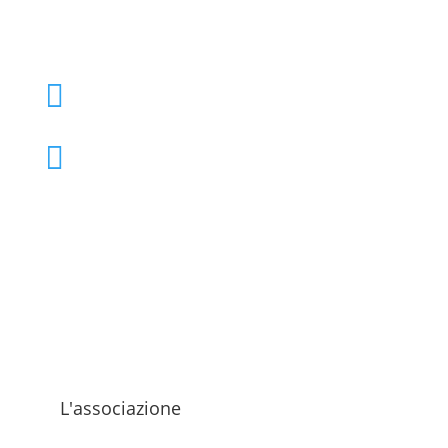
+39 02 39000855

admo@admo.it

L'associazione