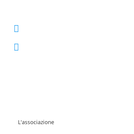
+39 02 39000855

admo@admo.it

L'associazione