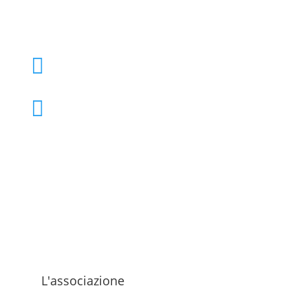
+39 02 39000855

admo@admo.it

L'associazione