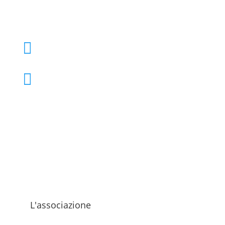
+39 02 39000855

admo@admo.it

L'associazione