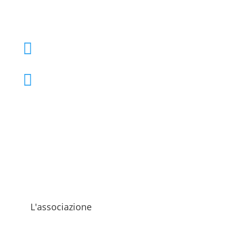
+39 02 39000855

admo@admo.it

L'associazione