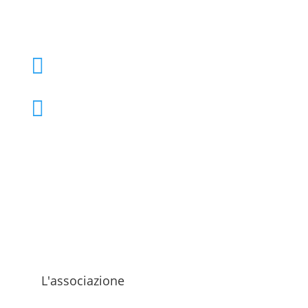
+39 02 39000855

admo@admo.it

L'associazione