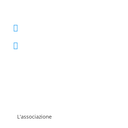
+39 02 39000855

admo@admo.it

L'associazione