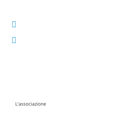
+39 02 39000855

admo@admo.it

L'associazione