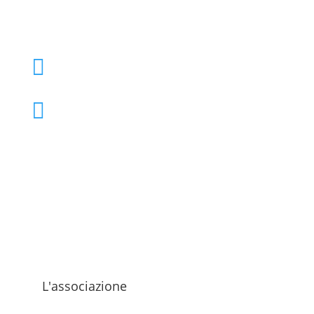
+39 02 39000855

admo@admo.it

L'associazione