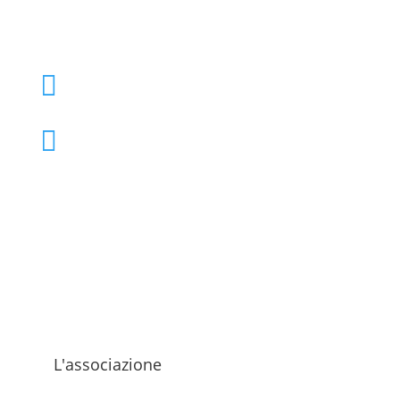
+39 02 39000855

admo@admo.it

L'associazione