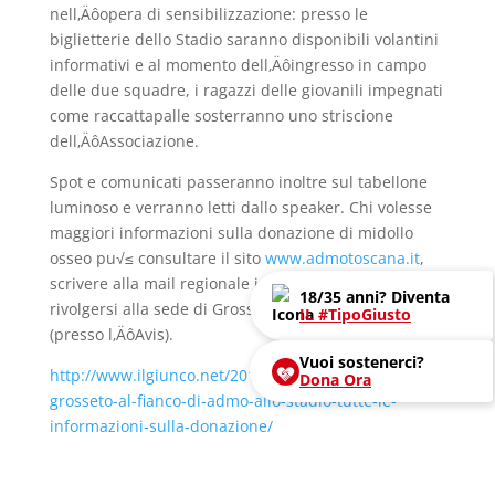
nell‚Äôopera di sensibilizzazione: presso le
biglietterie dello Stadio saranno disponibili volantini
informativi e al momento dell‚Äôingresso in campo
delle due squadre, i ragazzi delle giovanili impegnati
come raccattapalle sosterranno uno striscione
dell‚ÄôAssociazione.
Spot e comunicati passeranno inoltre sul tabellone
luminoso e verranno letti dallo speaker. Chi volesse
maggiori informazioni sulla donazione di midollo
osseo pu√≤ consultare il sito
www.admotoscana.it
,
scrivere alla mail regionale info@admotoscana.it o
18/35 anni? Diventa
rivolgersi alla sede di Grosseto in via Varese 12
IL #TipoGiusto
(presso l‚ÄôAvis).
Vuoi sostenerci?
http://www.ilgiunco.net/2016/03/05/anche-il-
Dona Ora
grosseto-al-fianco-di-admo-allo-stadio-tutte-le-
informazioni-sulla-donazione/