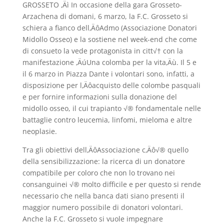
GROSSETO ‚Äì In occasione della gara Grosseto-
Arzachena di domani, 6 marzo, la F.C. Grosseto si
schiera a fianco dell‚ÄôAdmo (Associazione Donatori
Midollo Osseo) e la sostiene nel week-end che come
di consueto la vede protagonista in citt√† con la
manifestazione ‚ÄúUna colomba per la vita‚Äù. Il 5 e
il 6 marzo in Piazza Dante i volontari sono, infatti, a
disposizione per l‚Äôacquisto delle colombe pasquali
e per fornire informazioni sulla donazione del
midollo osseo, il cui trapianto √® fondamentale nelle
battaglie contro leucemia, linfomi, mieloma e altre
neoplasie.
Tra gli obiettivi dell‚ÄôAssociazione c‚Äô√® quello
della sensibilizzazione: la ricerca di un donatore
compatibile per coloro che non lo trovano nei
consanguinei √® molto difficile e per questo si rende
necessario che nella banca dati siano presenti il
maggior numero possibile di donatori volontari.
Anche la F.C. Grosseto si vuole impegnare