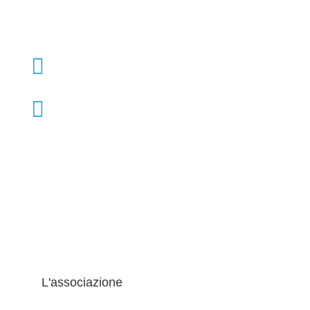

+39 02 39000855

admo@admo.it
L'associazione