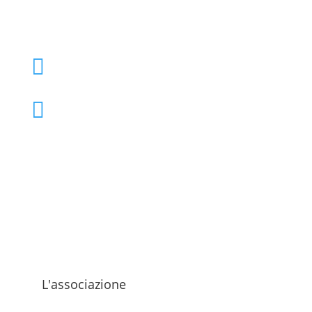
+39 02 39000855

admo@admo.it

L'associazione