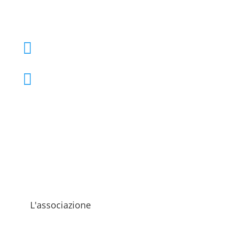
+39 02 39000855

admo@admo.it

L'associazione