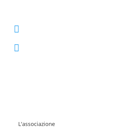
+39 02 39000855

admo@admo.it

L'associazione