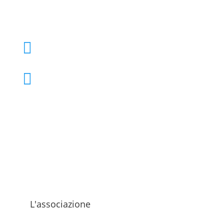
+39 02 39000855

admo@admo.it

L'associazione