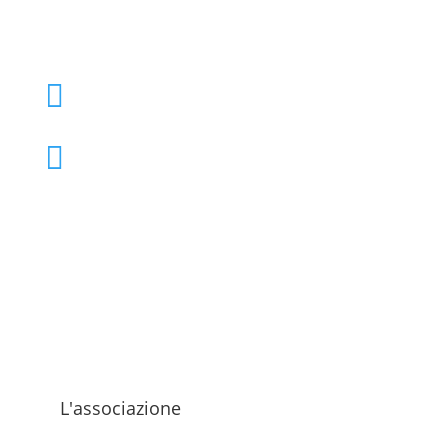
+39 02 39000855

admo@admo.it

L'associazione