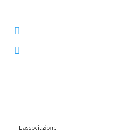
+39 02 39000855

admo@admo.it

L'associazione