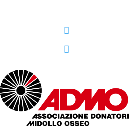
+39 02 39000855

admo@admo.it
