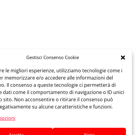
Gestisci Consenso Cookie
re le migliori esperienze, utilizziamo tecnologie come i
er memorizzare e/o accedere alle informazioni del
vo. Il consenso a queste tecnologie ci permetterà di
e dati come il comportamento di navigazione o ID unici
 sito. Non acconsentire o ritirare il consenso può
18/35 anni? Diventa
negativamente su alcune caratteristiche e funzioni.
IL #TipoGiusto
opzioni
Vuoi sostenerci?
Dona Ora
Accetta
Nega