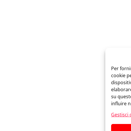
Per forni
cookie p
dispositi
elaborar
su questo
influire 
Gestisci 