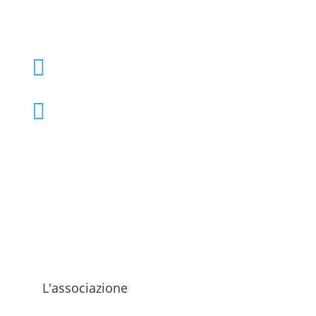
+39 02 39000855

admo@admo.it

L'associazione