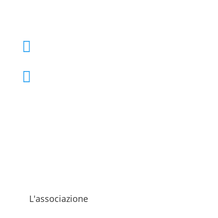
+39 02 39000855

admo@admo.it

L'associazione