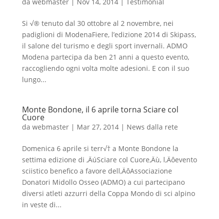
da
webmaster
|
Nov 14, 2014
|
Testimonial
Si √® tenuto dal 30 ottobre al 2 novembre, nei
padiglioni di ModenaFiere, l’edizione 2014 di Skipass,
il salone del turismo e degli sport invernali. ADMO
Modena partecipa da ben 21 anni a questo evento,
raccogliendo ogni volta molte adesioni. E con il suo
lungo...
Monte Bondone, il 6 aprile torna Sciare col
Cuore
da
webmaster
|
Mar 27, 2014
|
News dalla rete
Domenica 6 aprile si terr√† a Monte Bondone la
settima edizione di ‚ÄúSciare col Cuore‚Äù, l‚Äôevento
sciistico benefico a favore dell‚ÄôAssociazione
Donatori Midollo Osseo (ADMO) a cui partecipano
diversi atleti azzurri della Coppa Mondo di sci alpino
in veste di...