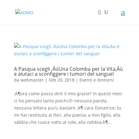
A Pasqua scegli ‚ÄúUna Colomba per la Vita‚Äù
e aiutaci a sconfiggere i tumori del sangue!
da
webmaster
|
Feb 20, 2018
|
Eventi e dintorni
‚Ä¶ora come posso dirti il mio grazie? In questi mesi
ci ho pensato tanto poich√© nessuna parola,
nessuna lettera pu√≤ bastare ‚Ä¶ cara Donatrice, tu
mi hai restituita ai fiori, alla poesia, a mio figlio, alla
sabbia che cuoce sotto al sole, alla nebbia‚Ä¶...