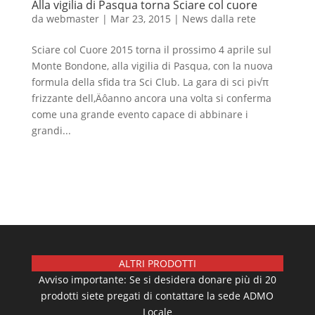
Alla vigilia di Pasqua torna Sciare col cuore
da
webmaster
|
Mar 23, 2015
|
News dalla rete
Sciare col Cuore 2015 torna il prossimo 4 aprile sul
Monte Bondone, alla vigilia di Pasqua, con la nuova
formula della sfida tra Sci Club. La gara di sci pi√π
frizzante dell‚Äôanno ancora una volta si conferma
come una grande evento capace di abbinare i
grandi...
ALTRI PRODOTTI
Avviso importante: Se si desidera donare più di 20
prodotti siete pregati di contattare la sede ADMO
Locale