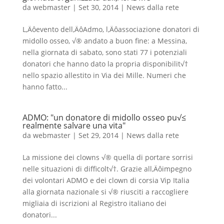
da
webmaster
|
Set 30, 2014
|
News dalla rete
L‚Äôevento dell‚ÄôAdmo, l‚Äôassociazione donatori di
midollo osseo, √® andato a buon fine: a Messina,
nella giornata di sabato, sono stati 77 i potenziali
donatori che hanno dato la propria disponibilit√†
nello spazio allestito in Via dei Mille. Numeri che
hanno fatto...
ADMO: "un donatore di midollo osseo pu√≤
realmente salvare una vita"
da
webmaster
|
Set 29, 2014
|
News dalla rete
La missione dei clowns √® quella di portare sorrisi
nelle situazioni di difficolt√†. Grazie all‚Äôimpegno
dei volontari ADMO e dei clown di corsia Vip Italia
alla giornata nazionale si √® riusciti a raccogliere
migliaia di iscrizioni al Registro italiano dei
donatori...