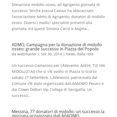
Donazione midollo osseo, ad Agrigento giornata di
successo “Anche piazza Cavour ha abbracciato
l’associazione Admo di Agrigento: donatori di midollo
osseo. Diversi i medici specialisti presenti alla
giornata, tra questi Simona Carisi e Angela...
ADMO, Campagna per la donazione di midollo
osseo: grande successo in Piazza del Popolo
da
webmaster
|
Set 30, 2014
|
News dalla rete
Un successo clamoroso per l‚Äôevento ‚ÄòEHI, TU! HAI
MIDOLLO?‚Äô che si √® svolto in Piazza lo scorso
sabato 27 Settembre. L‚Äôevento, patrocinato dal
Comune √® stato organizzato dall‚ÄôADMO Pesaro e
dai Clown Dottori Vip Ciofega di Senigallia. Un
successo...
Messina, 77 donatori di midollo: un successo la
giornata organizzata dall‚ÄôADMO