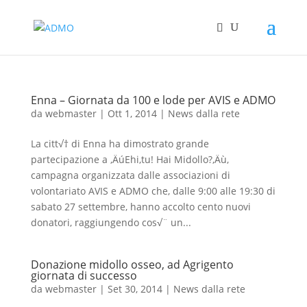
Enna – Giornata da 100 e lode per AVIS e ADMO
da
webmaster
|
Ott 1, 2014
|
News dalla rete
La citt√† di Enna ha dimostrato grande
partecipazione a ‚ÄúEhi,tu! Hai Midollo?‚Äù,
campagna organizzata dalle associazioni di
volontariato AVIS e ADMO che, dalle 9:00 alle 19:30 di
sabato 27 settembre, hanno accolto cento nuovi
donatori, raggiungendo cos√¨ un...
Donazione midollo osseo, ad Agrigento
giornata di successo
da
webmaster
|
Set 30, 2014
|
News dalla rete