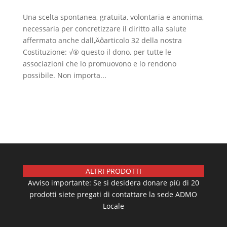
Una scelta spontanea, gratuita, volontaria e anonima,
necessaria per concretizzare il diritto alla salute
affermato anche dall‚Äôarticolo 32 della nostra
Costituzione: √® questo il dono, per tutte le
associazioni che lo promuovono e lo rendono
possibile. Non importa...
ALTRI PRODOTTI
Avviso importante: Se si desidera donare più di 20
prodotti siete pregati di contattare la sede ADMO
Locale