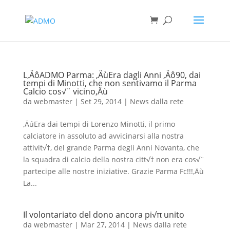
L‚ÄôADMO Parma: ‚ÄùEra dagli Anni ‚Äô90, dai
tempi di Minotti, che non sentivamo il Parma
Calcio cos√¨ vicino‚Äù
da
webmaster
|
Set 29, 2014
|
News dalla rete
‚ÄúEra dai tempi di Lorenzo Minotti, il primo
calciatore in assoluto ad avvicinarsi alla nostra
attivit√†, del grande Parma degli Anni Novanta, che
la squadra di calcio della nostra citt√† non era cos√¨
partecipe alle nostre iniziative. Grazie Parma Fc!!!‚Äù
La...
Il volontariato del dono ancora pi√π unito
da
webmaster
|
Mar 27, 2014
|
News dalla rete