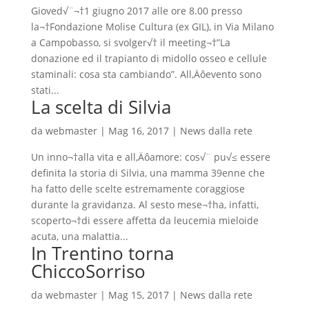
Gioved√¨¬†1 giugno 2017 alle ore 8.00 presso
la¬†Fondazione Molise Cultura (ex GIL), in Via Milano
a Campobasso, si svolger√† il meeting¬†”La
donazione ed il trapianto di midollo osseo e cellule
staminali: cosa sta cambiando”. All‚Äôevento sono
stati...
La scelta di Silvia
da
webmaster
|
Mag 16, 2017
|
News dalla rete
Un inno¬†alla vita e all‚Äôamore: cos√¨ pu√≤ essere
definita la storia di Silvia, una mamma 39enne che
ha fatto delle scelte estremamente coraggiose
durante la gravidanza. Al sesto mese¬†ha, infatti,
scoperto¬†di essere affetta da leucemia mieloide
acuta, una malattia...
In Trentino torna
ChiccoSorriso
da
webmaster
|
Mag 15, 2017
|
News dalla rete