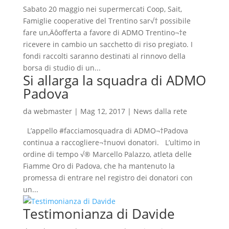
Sabato 20 maggio nei supermercati Coop, Sait,
Famiglie cooperative del Trentino sar√† possibile
fare un‚Äôofferta a favore di ADMO Trentino¬†e
ricevere in cambio un sacchetto di riso pregiato. I
fondi raccolti saranno destinati al rinnovo della
borsa di studio di un...
Si allarga la squadra di ADMO
Padova
da
webmaster
|
Mag 12, 2017
|
News dalla rete
L’appello #facciamosquadra di ADMO¬†Padova
continua a raccogliere¬†nuovi donatori. L’ultimo in
ordine di tempo √® Marcello Palazzo, atleta delle
Fiamme Oro di Padova, che ha mantenuto la
promessa di entrare nel registro dei donatori con
un...
Testimonianza di Davide