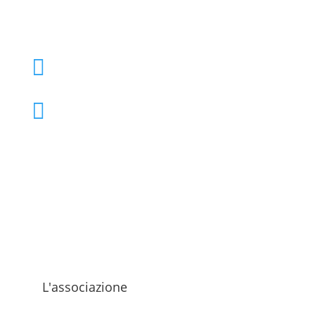
+39 02 39000855

admo@admo.it

L'associazione