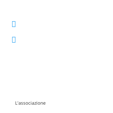
+39 02 39000855

admo@admo.it

L'associazione