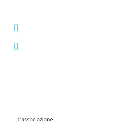
+39 02 39000855

admo@admo.it

L'associazione