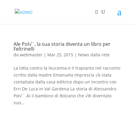
Ale Pol√¨, la sua storia diventa un libro per
Feltrinelli
da
webmaster
|
Mar 25, 2015
|
News dalla rete
La lotta contro la leucemia e il trapianto nel racconto
scritto dalla madre Emanuela Imprescia √à stata
contattata dalla casa editrice dopo un incontro con
Erri De Luca in Val Gardena La storia di Alessandro
Pol√¨ ‚Äì il bambino di Bolzano che √® diventato
suo...