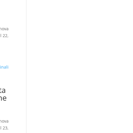
nnova
l 22,
ta
he
nnova
l 23,