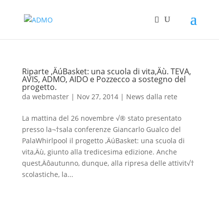
Riparte ‚ÄúBasket: una scuola di vita‚Äù. TEVA,
AVIS, ADMO, AIDO e Pozzecco a sostegno del
progetto.
da
webmaster
|
Nov 27, 2014
|
News dalla rete
La mattina del 26 novembre √® stato presentato
presso la¬†sala conferenze Giancarlo Gualco del
PalaWhirlpool il progetto ‚ÄúBasket: una scuola di
vita‚Äù, giunto alla tredicesima edizione. Anche
quest‚Äôautunno, dunque, alla ripresa delle attivit√†
scolastiche, la...