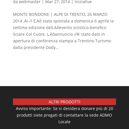
da
webmaster
|
Mar 27, 2014
|
Iniziative
MONTE BONDONE | ALPE DI TRENTO, 26 MARZO
2014 ‚Äì¬† E‚Äô stata spostata a domenica 6 aprile la
settima edizione dell‚Äôevento sciistico-benefico
Sciare Col Cuore. L‚Äôannuncio √® stato dato in
apertura di conferenza stampa a Trentino Turismo
dalla presidente Dody...
ALTRI PRODOTTI
Avviso importante: Se si desidera donare più di 20
prodotti siete pregati di contattare la sede ADMO
Locale