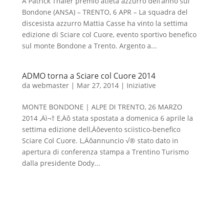
A Patrick Thaler premio atleta azzurro dell’anno sul
Bondone (ANSA) – TRENTO, 6 APR – La squadra del
discesista azzurro Mattia Casse ha vinto la settima
edizione di Sciare col Cuore, evento sportivo benefico
sul monte Bondone a Trento. Argento a...
ADMO torna a Sciare col Cuore 2014
da
webmaster
|
Mar 27, 2014
|
Iniziative
MONTE BONDONE | ALPE DI TRENTO, 26 MARZO
2014 ‚Äì¬† E‚Äô stata spostata a domenica 6 aprile la
settima edizione dell‚Äôevento sciistico-benefico
Sciare Col Cuore. L‚Äôannuncio √® stato dato in
apertura di conferenza stampa a Trentino Turismo
dalla presidente Dody...