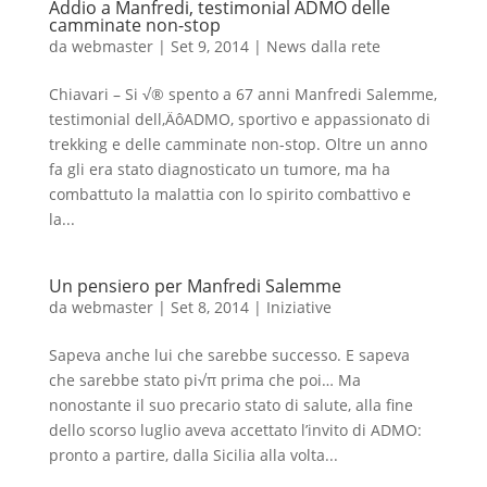
Addio a Manfredi, testimonial ADMO delle
camminate non-stop
da
webmaster
|
Set 9, 2014
|
News dalla rete
Chiavari – Si √® spento a 67 anni Manfredi Salemme,
testimonial dell‚ÄôADMO, sportivo e appassionato di
trekking e delle camminate non-stop. Oltre un anno
fa gli era stato diagnosticato un tumore, ma ha
combattuto la malattia con lo spirito combattivo e
la...
Un pensiero per Manfredi Salemme
da
webmaster
|
Set 8, 2014
|
Iniziative
Sapeva anche lui che sarebbe successo. E sapeva
che sarebbe stato pi√π prima che poi… Ma
nonostante il suo precario stato di salute, alla fine
dello scorso luglio aveva accettato l’invito di ADMO:
pronto a partire, dalla Sicilia alla volta...