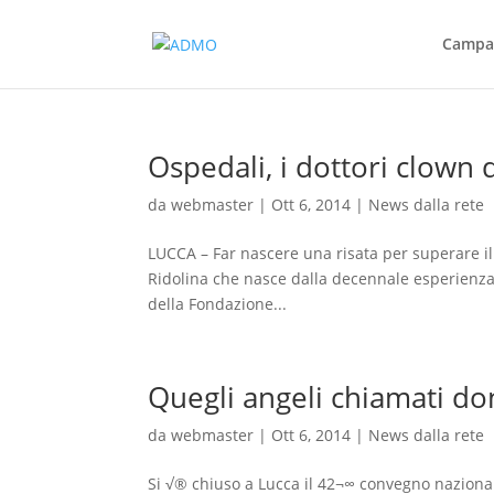
Campag
Ospedali, i dottori clown 
da
webmaster
|
Ott 6, 2014
|
News dalla rete
LUCCA – Far nascere una risata per superare il 
Ridolina che nasce dalla decennale esperienza 
della Fondazione...
Quegli angeli chiamati do
da
webmaster
|
Ott 6, 2014
|
News dalla rete
Si √® chiuso a Lucca il 42¬∞ convegno naziona