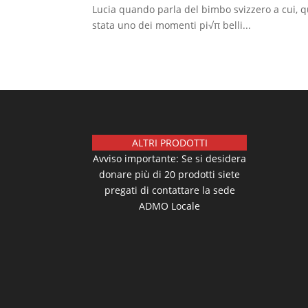
Lucia quando parla del bimbo svizzero a cui, q
stata uno dei momenti pi√π belli...
ALTRI PRODOTTI
Avviso importante: Se si desidera
donare più di 20 prodotti siete
pregati di contattare la sede
ADMO Locale