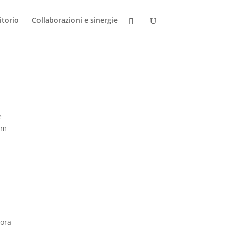
itorio
Collaborazioni e sinergie
e
ium
cora