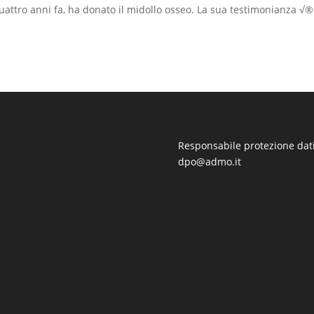
uattro anni fa, ha donato il midollo osseo. La sua testimonianza √®
Responsabile protezione dati
dpo@admo.it