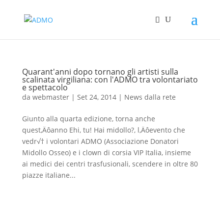
Quarant'anni dopo tornano gli artisti sulla
scalinata virgiliana: con l'ADMO tra volontariato
e spettacolo
da
webmaster
|
Set 24, 2014
|
News dalla rete
Giunto alla quarta edizione, torna anche
quest‚Äôanno Ehi, tu! Hai midollo?, l‚Äôevento che
vedr√† i volontari ADMO (Associazione Donatori
Midollo Osseo) e i clown di corsia VIP Italia, insieme
ai medici dei centri trasfusionali, scendere in oltre 80
piazze italiane...