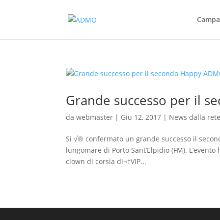
Campag
Grande successo per il 
da
webmaster
|
Giu 12, 2017
|
News dalla ret
Si √® confermato un grande successo il secon
lungomare di Porto Sant’Elpidio (FM). L’evento
clown di corsia di¬†VIP...