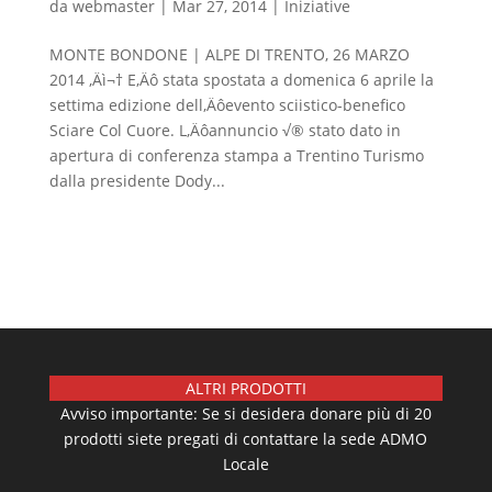
da
webmaster
|
Mar 27, 2014
|
Iniziative
MONTE BONDONE | ALPE DI TRENTO, 26 MARZO
2014 ‚Äì¬† E‚Äô stata spostata a domenica 6 aprile la
settima edizione dell‚Äôevento sciistico-benefico
Sciare Col Cuore. L‚Äôannuncio √® stato dato in
apertura di conferenza stampa a Trentino Turismo
dalla presidente Dody...
ALTRI PRODOTTI
Avviso importante: Se si desidera donare più di 20
prodotti siete pregati di contattare la sede ADMO
Locale