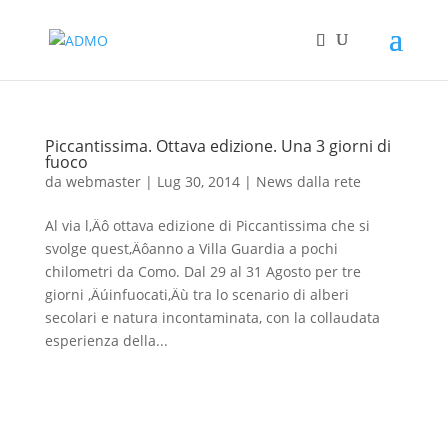
Piccantissima. Ottava edizione. Una 3 giorni di
fuoco
da
webmaster
|
Lug 30, 2014
|
News dalla rete
Al via l‚Äô ottava edizione di Piccantissima che si
svolge quest‚Äôanno a Villa Guardia a pochi
chilometri da Como. Dal 29 al 31 Agosto per tre
giorni ‚Äúinfuocati‚Äù tra lo scenario di alberi
secolari e natura incontaminata, con la collaudata
esperienza della...