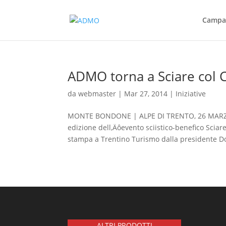
Campag
ADMO torna a Sciare col 
da
webmaster
|
Mar 27, 2014
|
Iniziative
MONTE BONDONE | ALPE DI TRENTO, 26 MARZO 20
edizione dell‚Äôevento sciistico-benefico Scia
stampa a Trentino Turismo dalla presidente Do
ALTRI PRODOTTI