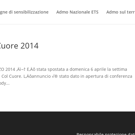
ne di sensibilizzazione
Admo Nazionale ETS
Admo sul terr
Cuore 2014
14 ‚Äì¬† E‚Äô stata spostata a domenica 6 aprile la settima
re Col Cuore. L‚Äôannuncio √® stato dato in apertura di conferenza
dy...
Responsabile protezione dati