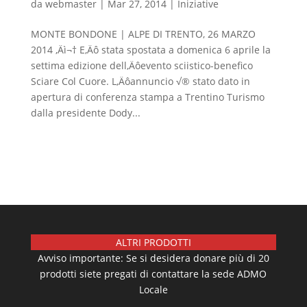
da
webmaster
|
Mar 27, 2014
|
Iniziative
MONTE BONDONE | ALPE DI TRENTO, 26 MARZO
2014 ‚Äì¬† E‚Äô stata spostata a domenica 6 aprile la
settima edizione dell‚Äôevento sciistico-benefico
Sciare Col Cuore. L‚Äôannuncio √® stato dato in
apertura di conferenza stampa a Trentino Turismo
dalla presidente Dody...
ALTRI PRODOTTI
Avviso importante: Se si desidera donare più di 20
prodotti siete pregati di contattare la sede ADMO
Locale