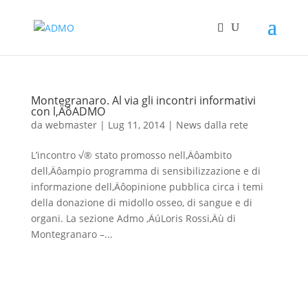
Montegranaro. Al via gli incontri informativi
con l‚ÄôADMO
da
webmaster
|
Lug 11, 2014
|
News dalla rete
L’incontro √® stato promosso nell‚Äôambito
dell‚Äôampio programma di sensibilizzazione e di
informazione dell‚Äôopinione pubblica circa i temi
della donazione di midollo osseo, di sangue e di
organi. La sezione Admo ‚ÄúLoris Rossi‚Äù di
Montegranaro –...