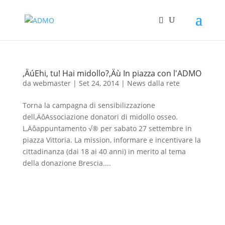
‚ÄúEhi, tu! Hai midollo?‚Äù In piazza con l'ADMO
da
webmaster
|
Set 24, 2014
|
News dalla rete
Torna la campagna di sensibilizzazione
dell‚ÄôAssociazione donatori di midollo osseo.
L‚Äôappuntamento √® per sabato 27 settembre in
piazza Vittoria. La mission, informare e incentivare la
cittadinanza (dai 18 ai 40 anni) in merito al tema
della donazione Brescia....