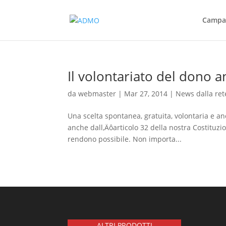
Campag
Il volontariato del dono 
da
webmaster
|
Mar 27, 2014
|
News dalla ret
Una scelta spontanea, gratuita, volontaria e an
anche dall‚Äôarticolo 32 della nostra Costituzi
rendono possibile. Non importa...
ALTRI PRODOTTI