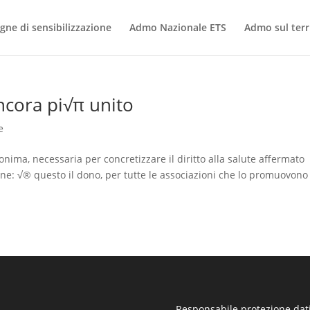
ne di sensibilizzazione
Admo Nazionale ETS
Admo sul terr
ancora pi√π unito
e
onima, necessaria per concretizzare il diritto alla salute affermato
one: √® questo il dono, per tutte le associazioni che lo promuovono 
Responsabile protezione dati