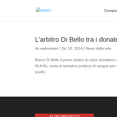
Campag
L'arbitro Di Bello tra i dona
da
webmaster
|
Dic 10, 2014
|
News dalla rete
Marco Di Bello il primo arbitro di calcio brindisino 
HLA‚Äù, ossia al semplice prelievo di sangue per e
quello...
ALTRI PRODOTTI