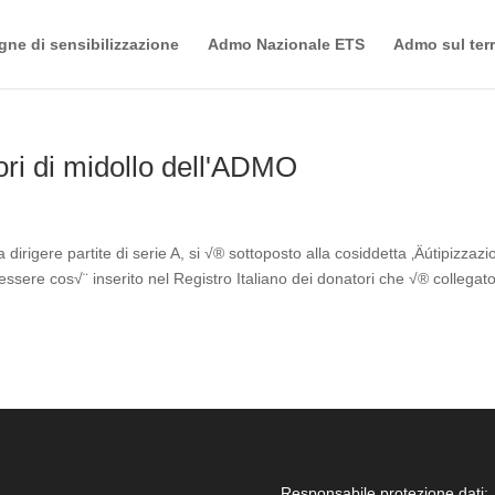
ne di sensibilizzazione
Admo Nazionale ETS
Admo sul terr
tori di midollo dell'ADMO
a dirigere partite di serie A, si √® sottoposto alla cosiddetta ‚Äútipizzaz
ssere cos√¨ inserito nel Registro Italiano dei donatori che √® collegat
Responsabile protezione dati: