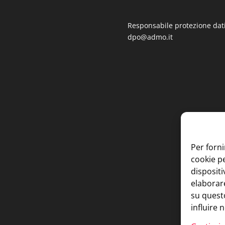
Responsabile protezione dati
dpo@admo.it
Per forni
cookie p
dispositi
elaborar
su questo
influire 