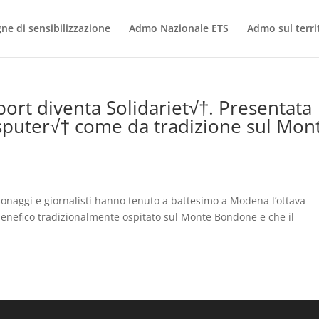
e di sensibilizzazione
Admo Nazionale ETS
Admo sul terri
port diventa Solidariet√†. Presentata
disputer√† come da tradizione sul Mon
rsonaggi e giornalisti hanno tenuto a battesimo a Modena l’ottava
o benefico tradizionalmente ospitato sul Monte Bondone e che il