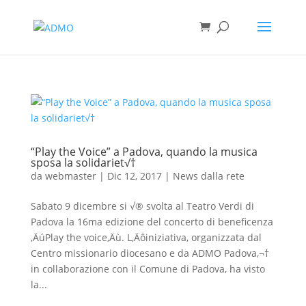
“Play the Voice” a Padova, quando la musica
sposa la solidariet√†
da
webmaster
|
Dic 12, 2017
|
News dalla rete
Sabato 9 dicembre si √® svolta al Teatro Verdi di
Padova la 16ma edizione del concerto di beneficenza
‚ÄúPlay the voice‚Äù. L‚Äôiniziativa, organizzata dal
Centro missionario diocesano e da ADMO Padova,¬†
in collaborazione con il Comune di Padova, ha visto
la...