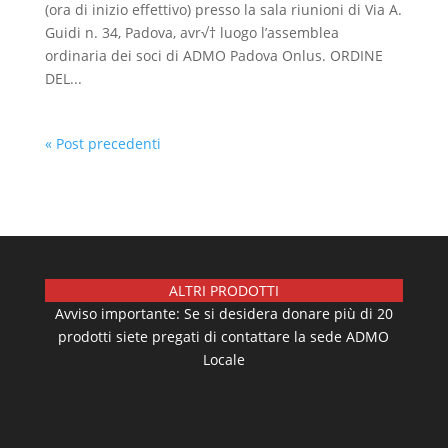
(ora di inizio effettivo) presso la sala riunioni di Via A.
Guidi n. 34, Padova, avr√† luogo l’assemblea
ordinaria dei soci di ADMO Padova Onlus. ORDINE
DEL...
« Post precedenti
ALTRI PRODOTTI
Avviso importante: Se si desidera donare più di 20
prodotti siete pregati di contattare la sede ADMO
Locale