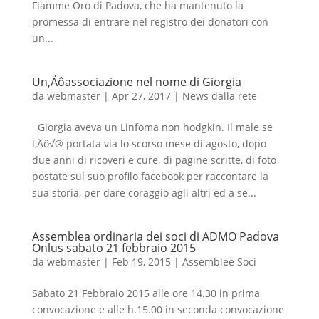
Fiamme Oro di Padova, che ha mantenuto la
promessa di entrare nel registro dei donatori con
un...
Un‚Äôassociazione nel nome di Giorgia
da
webmaster
|
Apr 27, 2017
|
News dalla rete
Giorgia aveva un Linfoma non hodgkin. Il male se
l‚Äô√® portata via lo scorso mese di agosto, dopo
due anni di ricoveri e cure, di pagine scritte, di foto
postate sul suo profilo facebook per raccontare la
sua storia, per dare coraggio agli altri ed a se...
Assemblea ordinaria dei soci di ADMO Padova
Onlus sabato 21 febbraio 2015
da
webmaster
|
Feb 19, 2015
|
Assemblee Soci
Sabato 21 Febbraio 2015 alle ore 14.30 in prima
convocazione e alle h.15.00 in seconda convocazione