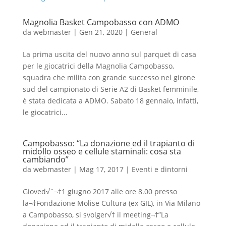
Magnolia Basket Campobasso con ADMO
da
webmaster
|
Gen 21, 2020
|
General
La prima uscita del nuovo anno sul parquet di casa
per le giocatrici della Magnolia Campobasso,
squadra che milita con grande successo nel girone
sud del campionato di Serie A2 di Basket femminile,
è stata dedicata a ADMO. Sabato 18 gennaio, infatti,
le giocatrici...
Campobasso: “La donazione ed il trapianto di
midollo osseo e cellule staminali: cosa sta
cambiando”
da
webmaster
|
Mag 17, 2017
|
Eventi e dintorni
Gioved√¨¬†1 giugno 2017 alle ore 8.00 presso
la¬†Fondazione Molise Cultura (ex GIL), in Via Milano
a Campobasso, si svolger√† il meeting¬†”La