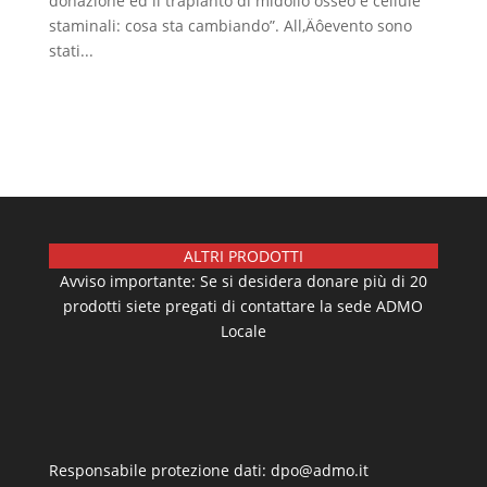
donazione ed il trapianto di midollo osseo e cellule
staminali: cosa sta cambiando”. All‚Äôevento sono
stati...
ALTRI PRODOTTI
Avviso importante: Se si desidera donare più di 20
prodotti siete pregati di contattare la sede ADMO
Locale
Responsabile protezione dati: dpo@admo.it