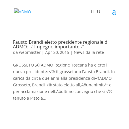
Fausto Brandi eletto presidente regionale di
ADMO: ¬´Impegno importante¬ª
da
webmaster
|
Apr 20, 2015
|
News dalla rete
GROSSETO ‚Äì ADMO Regione Toscana ha eletto il
nuovo presidente: √® il grossetano Fausto Brandi. In
carica da circa due anni alla presidenza di¬†ADMO
Grosseto, Brandi √® stato eletto all‚Äôunanimit√† e
per acclamazione nell‚Äôultimo convegno che si √®
tenuto a Pistoia...